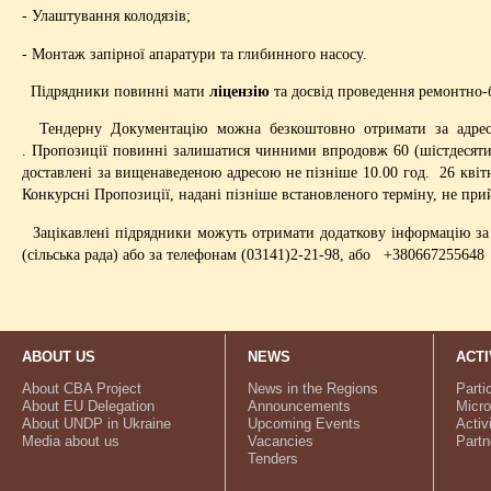
- Улаштування колодязів;
- Монтаж запірної апаратури та глибинного насосу.
Підрядники повинні мати
ліцензію
та досвід проведення ремонтно-б
Тендерну Документацію можна безкоштовно отримати за адресою:
. Пропозиції повинні залишатися чинними впродовж 60 (шістдесяти)
доставлені за вищенаведеною адресою не пізніше 10.00 год. 26 квітн
Конкурсні Пропозиції, надані пізніше встановленого терміну, не пр
Зацікавлені підрядники можуть отримати додаткову інформацію за ад
(сільська рада) або за телефонам (03141)2-21-98, або +380667255648
ABOUT US
NEWS
ACTI
About CBA Project
News in the Regions
Parti
About EU Delegation
Announcements
Micro
About UNDP in Ukraine
Upcoming Events
Activ
Media about us
Vacancies
Partn
Tenders