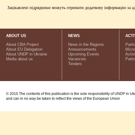
Зацікавлені підрядники можуть отримати додаткову інформацію за ад
ABOUT US
NEWS
ACTI
About CBA Project
News in the Regions
Parti
About EU Delegation
Announcements
Micro
About UNDP in Ukraine
Upcoming Events
Activ
Media about us
Vacancies
Partn
Tenders
© 2010 The contents of this publication is the sole responsibility of UNDP in Uk
and can in no way be taken to reflect the views of the European Union