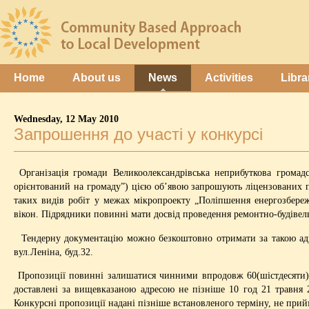
Home
About us
News
Activities
Libra
Wednesday, 12 May 2010
Запрошення до участі у конкурсі
Організація громади Великоолександрівська неприбуткова громад
орієнтований на громаду”) цією об’явою запрошують ліцензованих п
таких видів робіт у межах мікропроекту „Поліпшення енергозбере
вікон. Підрядники повинні мати досвід проведення ремонтно-будівель
Тендерну документацію можно безкоштовно отримати за такою адрес
вул.Леніна, буд.32.
Пропозиції повинні залишатися чинними впродовж 60(шістдесяти) д
доставлені за вищевказаною адресою не пізніше 10 год 21 травня 2
Конкурсні пропозиції надані пізніше встановленого терміну, не при