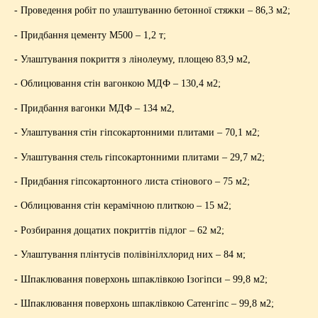
- Проведення робіт по улаштуванню бетонної стяжки – 86,3 м2;
- Придбання цементу М500 – 1,2 т;
- Улаштування покриття з лінолеуму, площею 83,9 м2,
- Облицювання стін вагонкою МДФ – 130,4 м2;
- Придбання вагонки МДФ – 134 м2,
- Улаштування стін гіпсокартонними плитами – 70,1 м2;
- Улаштування стель гіпсокартонними плитами – 29,7 м2;
- Придбання гіпсокартонного листа стінового – 75 м2;
- Облицювання стін керамічною плиткою – 15 м2;
- Розбирання дощатих покриттів підлог – 62 м2;
- Улаштування плінтусів полівінілхлорид них – 84 м;
- Шпаклювання поверхонь шпаклівкою Ізогіпси – 99,8 м2;
- Шпаклювання поверхонь шпаклівкою Сатенгіпс – 99,8 м2;