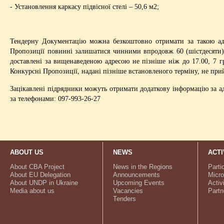
- Установлення каркасу підвісної стелі – 50,6 м2;
Тендерну Документацію можна безкоштовно отримати за такою адр
Пропозиції повинні залишатися чинними впродовж 60 (шістдесяти) 
доставлені за вищенаведеною адресою не пізніше ніж до 17.00, 7 гр
Конкурсні Пропозиції, надані пізніше встановленого терміну, не пр
Зацікавлені підрядники можуть отримати додаткову інформацію за ад
за телефонами: 097-993-26-27
ABOUT US
NEWS
ACTI
About CBA Project
News in the Regions
Parti
About EU Delegation
Announcements
Micro
About UNDP in Ukraine
Upcoming Events
Activ
Media about us
Vacancies
Partn
Tenders