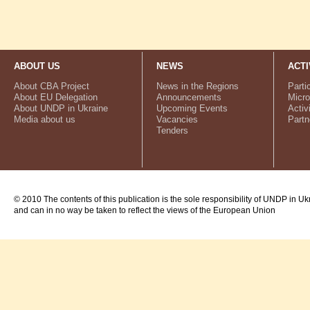
ABOUT US
NEWS
ACTI
About CBA Project
News in the Regions
Parti
About EU Delegation
Announcements
Micro
About UNDP in Ukraine
Upcoming Events
Activ
Media about us
Vacancies
Partn
Tenders
© 2010 The contents of this publication is the sole responsibility of UNDP in Uk
and can in no way be taken to reflect the views of the European Union