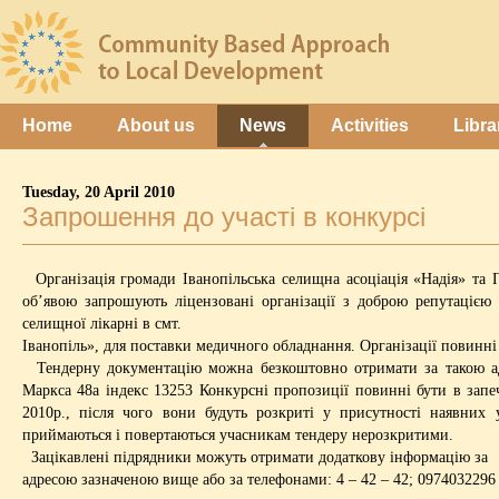
Home
About us
News
Activities
Libra
Tuesday, 20 April 2010
Запрошення до участі в конкурсі
Організація громади Іванопільська селищна асоціація «Надія» та
об’явою запрошують ліцензовані організації з доброю репутацією
селищної лікарні в смт.
Іванопіль», для поставки медичного обладнання. Організації повинні 
Тендерну документацію можна безкоштовно отримати за такою адре
Маркса 48а індекс 13253 Конкурсні пропозиції повинні бути в запе
2010р., після чого вони будуть розкриті у присутності наявних у
приймаються і повертаються учасникам тендеру нерозкритими.
Зацікавлені підрядники можуть отримати додаткову інформацію за
адресою зазначеною вище або за телефонами: 4 – 42 – 42; 0974032296