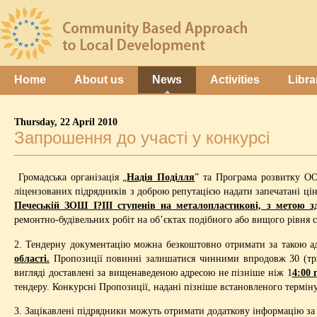
Home
About us
News
Activities
Libra
Thursday, 22 April 2010
Запрошення до участі у конкурсі
Громадська організація „
Надія Поділля
” та Програма розвитку ОО
ліцензованих підрядників з доброю репутацією надати запечатані ці
Печеській ЗОШ І?ІІІ ступенів на металопластикові, з метою зд
ремонтно-будівельних робіт на об’єктах подібного або вищого рівня с
2. Тендерну документацію можна безкоштовно отримати за такою 
області.
Пропозиції повинні залишатися чинними впродовж 30 (три
вигляді доставлені за вищенаведеною адресою не пізніше ніж 1
4:00 
тендеру. Конкурсні Пропозиції, надані пізніше встановленого термін
3. Зацікавлені підрядники можуть отримати додаткову інформацію за