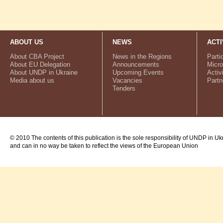
ABOUT US
NEWS
ACTI
About CBA Project
News in the Regions
Parti
About EU Delegation
Announcements
Micro
About UNDP in Ukraine
Upcoming Events
Activ
Media about us
Vacancies
Partn
Tenders
© 2010 The contents of this publication is the sole responsibility of UNDP in Uk
and can in no way be taken to reflect the views of the European Union