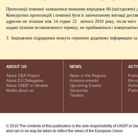
Пропозиції повинні залишатися чинними впродовж 60 (шістдесяти) д
Конкурсних пропозицій і повинні бути в запечатаному вигляді доста
адресою не пізніше ніж 14 годин 22 лютого 2010 року, після чого 
надані пізніше встановленого терміну, не приймаються і повертають
3. Зацікавлені підрядники можуть отримати додаткову інформацію за
ABOUT US
NEWS
ACTI
About CBA Project
News in the Regions
Parti
About EU Delegation
Announcements
Micro
About UNDP in Ukraine
Upcoming Events
Activ
Media about us
Vacancies
Partn
Tenders
© 2010 The contents of this publication is the sole responsibility of UNDP in Uk
and can in no way be taken to reflect the views of the European Union