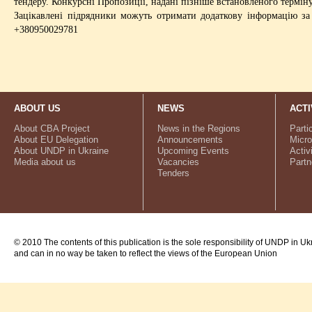
тендеру. Конкурсні Пропозиції, надані пізніше встановленого термін
Зацікавлені підрядники можуть отримати додаткову інформацію за 
+380950029781
ABOUT US
NEWS
ACTI
About CBA Project
News in the Regions
Parti
About EU Delegation
Announcements
Micro
About UNDP in Ukraine
Upcoming Events
Activ
Media about us
Vacancies
Partn
Tenders
© 2010 The contents of this publication is the sole responsibility of UNDP in Uk
and can in no way be taken to reflect the views of the European Union