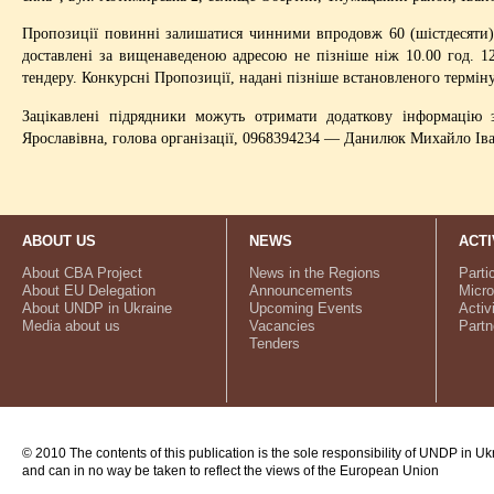
Пропозиції повинні залишатися чинними впродовж 60 (шістдесяти) 
доставлені за вищенаведеною адресою не пізніше ніж 10.00 год. 12
тендеру. Конкурсні Пропозиції, надані пізніше встановленого термін
Зацікавлені підрядники можуть отримати додаткову інформацію
Ярославівна, голова організації, 0968394234 — Данилюк Михайло Іва
ABOUT US
NEWS
ACTI
About CBA Project
News in the Regions
Parti
About EU Delegation
Announcements
Micro
About UNDP in Ukraine
Upcoming Events
Activ
Media about us
Vacancies
Partn
Tenders
© 2010 The contents of this publication is the sole responsibility of UNDP in Uk
and can in no way be taken to reflect the views of the European Union