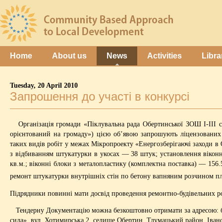
Home
About us
News
Activities
Libra
Tuesday, 20 April 2010
Запрошення до участі в конкурсі
Організація громади «Піклувальна рада Обертинської ЗОШ І-III 
орієнтований на громаду») цією об’явою запрошують ліцензованих 
таких видів робіт у межах Мікропроекту «Енергозберігаючі заходи в 
з відбиванням штукатурки в укосах — 38 штук; установлення віконн
кв.м.; віконні блоки з металопластику (комплектна поставка) — 156
ремонт штукатурки внутрішніх стін по бетону вапняним розчином п
Підрядники повинні мати досвід проведення ремонтно-будівельних роб
Тендерну Документацію можна безкоштовно отримати за адресою: бл
сила», вул. Хотимирська 2, селище Обертин, Тлумацький район, Івано