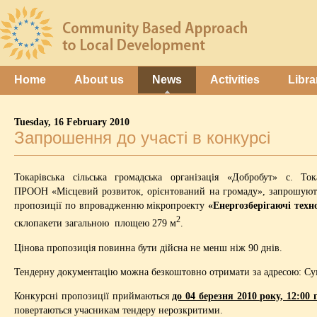
Home
About us
News
Activities
Libra
Tuesday, 16 February 2010
Запрошення до участі в конкурсі
Токарівська сільська громадська організація «Добробут» с. Т
ПРООН «Місцевий розвиток, орієнтований на громаду», запрошують 
пропозиції по впровадженню мікропроекту
«Енергозберігаючі техн
2
склопакети загальною площею 279 м
.
Цінова пропозиція повинна бути дійсна не менш ніж 90 днів.
Тендерну документацію можна безкоштовно отримати за адресою: Сумс
Конкурсні пропозиції приймаються
до 04 березня 2010 року, 12:00 
повертаються учасникам тендеру нерозкритими.