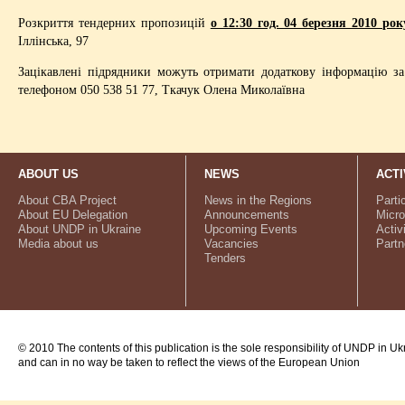
Розкриття тендерних пропозицій
о 12:30 год. 04 березня 2010 рок
Іллінська, 97
Зацікавлені підрядники можуть отримати додаткову інформацію за 
телефоном 050 538 51 77, Ткачук Олена Миколаївна
ABOUT US
NEWS
ACTI
About CBA Project
News in the Regions
Parti
About EU Delegation
Announcements
Micro
About UNDP in Ukraine
Upcoming Events
Activ
Media about us
Vacancies
Partn
Tenders
© 2010 The contents of this publication is the sole responsibility of UNDP in Uk
and can in no way be taken to reflect the views of the European Union