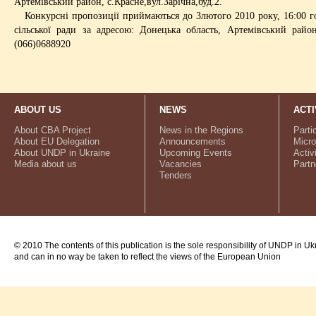
Артемівський район, с.Красне,вул.Зарічна,буд.2.
Конкурсні пропозиції приймаються до 3лютого 2010 року, 16:00 го
сільської ради за адресою: Донецька область, Артемівський райо
(066)0688920
ABOUT US
NEWS
ACTI
About CBA Project
News in the Regions
Parti
About EU Delegation
Announcements
Micro
About UNDP in Ukraine
Upcoming Events
Activ
Media about us
Vacancies
Partn
Tenders
© 2010 The contents of this publication is the sole responsibility of UNDP in Uk
and can in no way be taken to reflect the views of the European Union