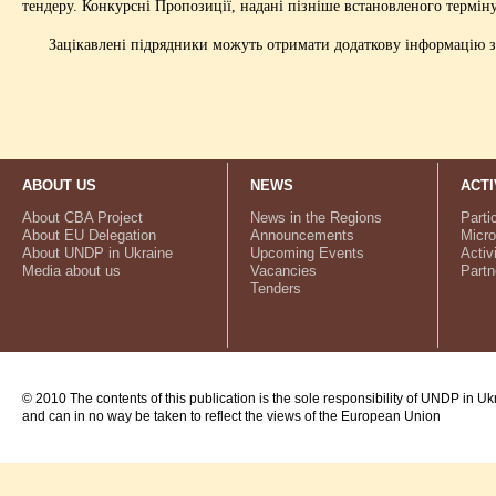
тендеру. Конкурсні Пропозиції, надані пізніше встановленого термін
Зацікавлені підрядники можуть отримати додаткову інформацію за 
ABOUT US
NEWS
ACTI
About CBA Project
News in the Regions
Parti
About EU Delegation
Announcements
Micro
About UNDP in Ukraine
Upcoming Events
Activ
Media about us
Vacancies
Partn
Tenders
© 2010 The contents of this publication is the sole responsibility of UNDP in Uk
and can in no way be taken to reflect the views of the European Union