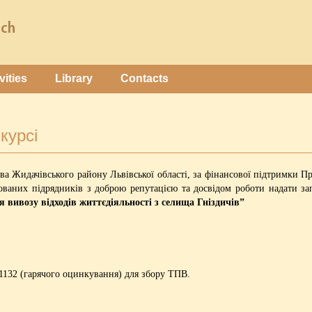
vities
Library
Contacts
курсі
чева Жидачівського району Львівської області, за фінансової підтримки
ваних підрядників з доброю репутацією та досвідом роботи надати з
я вивозу відходів життєдіяльності з селища Гніздичів”
1132 (гарячого оцинкування) для збору ТПВ.