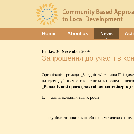
Home
About us
News
Acti
Friday, 20 November 2009
Запрошення до участі в кон
Організація громади „За єдність” селища Гнізди
на громаду”, цим оголошенням запрошує ліцензо
„
Екологічний проект, закупівля контейнерів дл
1.
для виконання таких робіт:
- закупівля типових контейнерів металевих типу 