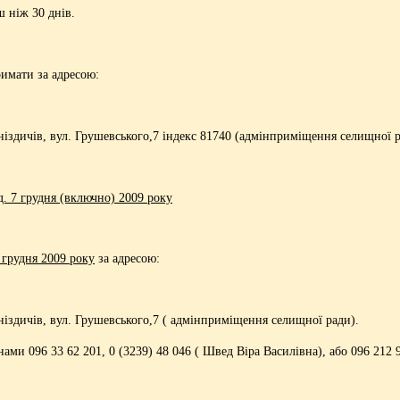
 ніж 30 днів.
имати за адресою:
ніздичів, вул. Грушевського,7 індекс 81740 (адмінприміщення селищної 
д. 7 грудня (включно) 2009 року
8 грудня 2009 року
за адресою:
ніздичів, вул. Грушевського,7 ( адмінприміщення селищної ради).
и 096 33 62 201, 0 (3239) 48 046 ( Швед Віра Василівна), або 096 212 