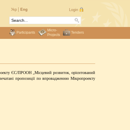
Укр
Eng
Login
Micro-
Participants
Tenders
Projects
 Проекту ЄС/ПРООН „Місцевий розвиток, орієнтований
апечатані пропозиції по впровадженню Мікропроекту