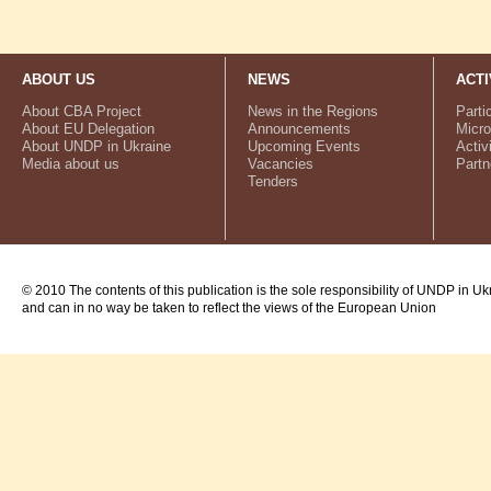
ABOUT US
NEWS
ACTI
About CBA Project
News in the Regions
Parti
About EU Delegation
Announcements
Micro
About UNDP in Ukraine
Upcoming Events
Activ
Media about us
Vacancies
Partn
Tenders
© 2010 The contents of this publication is the sole responsibility of UNDP in Uk
and can in no way be taken to reflect the views of the European Union