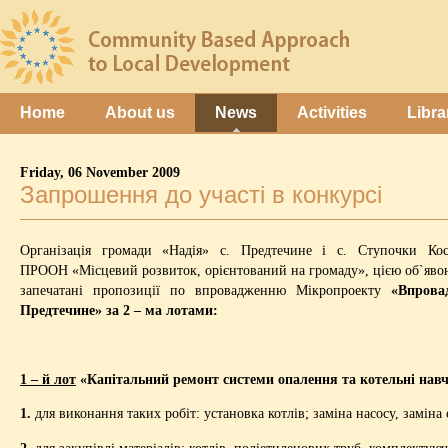
Home
About us
News
Activities
Libra
Friday, 06 November 2009
Запрошення до участі в конкурсі
Організація громади «Надія» с. Предтечине і с. Ступочки Кос
ПРООН «Місцевий розвиток, орієнтований на громаду», цією об`явою
запечатані пропозиції по впровадженню Мікропроекту
«Впрова
Предтечине» за 2 – ма лотами:
1 – й лот
«Капітальний ремонт системи опалення та котельні навч
1.
для виконання таких робіт: установка котлів; заміна насосу, заміна
2.
для закупівлі матеріалів: котлів, поліетиленових труб, комплектуюч