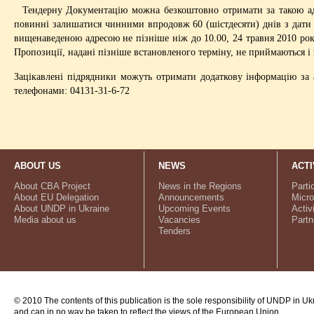
Тендерну Документацію можна безкоштовно отримати за такою адр
повинні залишатися чинними впродовж 60 (шістдесяти) днів з дати 
вищенаведеною адресою не пізніше ніж до 10.00, 24 травня 2010 року
Пропозиції, надані пізніше встановленого терміну, не приймаються 
Зацікавлені підрядники можуть отримати додаткову інформацію за 
телефонами: 04131-31-6-72
ABOUT US
NEWS
ACTI
About CBA Project
News in the Regions
Parti
About EU Delegation
Announcements
Micro
About UNDP in Ukraine
Upcoming Events
Activ
Media about us
Vacancies
Partn
Tenders
© 2010 The contents of this publication is the sole responsibility of UNDP in Uk
and can in no way be taken to reflect the views of the European Union