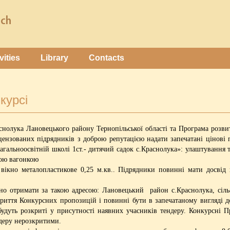
vities
Library
Contacts
курсі
снолука Лановецького району Тернопільської області та Програма роз
ензованих підрядників з доброю репутацією надати запечатані цінові 
агальноосвітній школі 1ст.- дитячий садок с.Краснолука»: улаштування 
вою вагонкою
, вікно металопластикове 0,25 м.кв.. Підрядники повинні мати досвід
о отримати за такою адресою: Лановецький район с.Краснолука, сіль
криття Конкурсних пропозицій і повинні бути в запечатаному вигляді 
 будуть розкриті у присутності наявних учасників тендеру. Конкурсні П
деру нерозкритими.