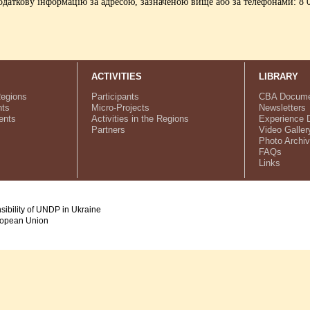
даткову інформацію за адресою, зазначеною вище або за телефонами: 8 03
ACTIVITIES
LIBRARY
Regions
Participants
CBA Docume
ts
Micro-Projects
Newsletters
ents
Activities in the Regions
Experience 
Partners
Video Galler
Photo Archi
FAQs
Links
nsibility of UNDP in Ukraine
uropean Union