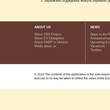
Зацікавлені підрядники можуть отримати до
ABOUT US
NEWS
About CBA Project
News in the 
About EU Delegation
Announcemen
About UNDP in Ukraine
Upcoming Ev
Media about us
Vacancies
Tenders
© 2010 The contents of this publication is the sole respo
and can in no way be taken to reflect the views of the E