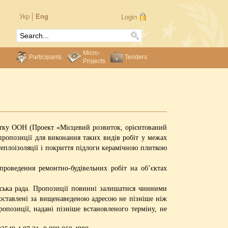
Укр
Eng
Login
Micro-
Participants
Tenders
Projects
витку ООН (Проект «Місцевий розвиток, орієнтований
пропозиції для виконання таких видів робіт у межах
теплоізоляції і покриття підлоги керамічною плиткою
 проведення ремонтно-будівельних робіт на об’єктах
ська рада. Пропозиції повинні залишатися чинними
доставлені за вищенаведеною адресою не пізніше ніж
ропозиції, надані пізніше встановленого терміну, не