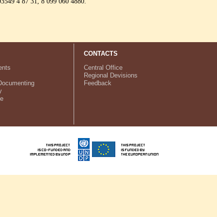
549 4 87 31, 8 099 060 4880.
CONTACTS
nts
Central Office
Regional Devisions
Documenting
Feedback
y
ve