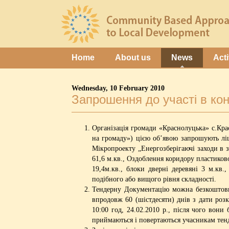
Home
About us
News
Acti
Wednesday, 10 February 2010
Запрошення до участі в кон
Організація громади «Краснолуцька» с.Кра
на громаду») цією об’явою запрошують ліц
Мікропроекту „Енергозберігаючі заходи в з
61,6 м.кв., Оздоблення коридору пластико
19,4м.кв., блоки дверні деревяні 3 м.кв.
подібного або вищого рівня складності.
Тендерну Документацію можна безкоштовн
впродовж 60 (шістдесяти) днів з дати роз
10:00 год, 24.02.2010 р., після чого вони
приймаються і повертаються учасникам тен