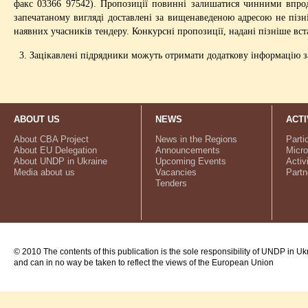
факс 03366 97542). Пропозиції повинні залишатися чинними впрод
запечатаному вигляді доставлені за вищенаведеною адресою не пізні
наявних учасників тендеру. Конкурсні пропозиції, надані пізніше вс
3. Зацікавлені підрядники можуть отримати додаткову інформацію з
ABOUT US
NEWS
ACTI
About CBA Project
News in the Regions
Parti
About EU Delegation
Announcements
Micro
About UNDP in Ukraine
Upcoming Events
Activ
Media about us
Vacancies
Partn
Tenders
© 2010 The contents of this publication is the sole responsibility of UNDP in Uk
and can in no way be taken to reflect the views of the European Union