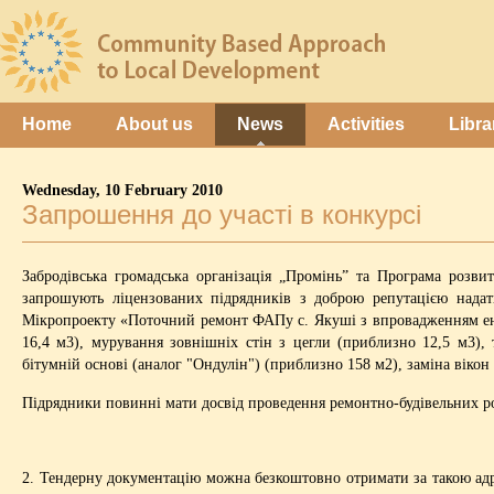
Home
About us
News
Activities
Libra
Wednesday, 10 February 2010
Запрошення до участі в конкурсі
Забродівська громадська організація „Промінь” та Програма роз
запрошують ліцензованих підрядників з доброю репутацією надат
Мікропроекту «Поточний ремонт ФАПу с. Якуші з впровадженням ене
16,4 м3), мурування зовнішніх стін з цегли (приблизно 12,5 м3), 
бітумній основі (аналог "Ондулін") (приблизно 158 м2), заміна вікон
Підрядники повинні мати досвід проведення ремонтно-будівельних роб
2. Тендерну документацію можна безкоштовно отримати за такою адрес