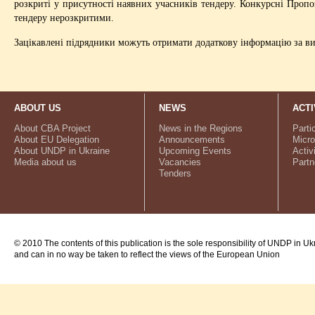
розкриті у присутності наявних учасників тендеру. Конкурсні Пропо
тендеру нерозкритими.
Зацікавлені підрядники можуть отримати додаткову інформацію за в
ABOUT US
NEWS
ACTI
About CBA Project
News in the Regions
Parti
About EU Delegation
Announcements
Micro
About UNDP in Ukraine
Upcoming Events
Activ
Media about us
Vacancies
Partn
Tenders
© 2010 The contents of this publication is the sole responsibility of UNDP in Uk
and can in no way be taken to reflect the views of the European Union