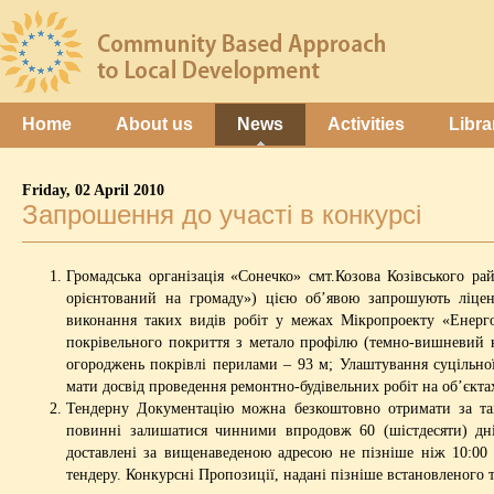
Home
About us
News
Activities
Libra
Friday, 02 April 2010
Запрошення до участі в конкурсі
Громадська організація «Сонечко» смт.Козова Козівського р
орієнтований на громаду») цією об’явою запрошують ліцен
виконання таких видів робіт у межах Мікропроекту «Енерго
покрівельного покриття з метало профілю (темно-вишневий ко
огороджень покрівлі перилами – 93 м; Улаштування суцільної 
мати досвід проведення ремонтно-будівельних робіт на об’єкта
Тендерну Документацію можна безкоштовно отримати за так
повинні залишатися чинними впродовж 60 (шістдесяти) дні
доставлені за вищенаведеною адресою не пізніше ніж 10:00 г
тендеру. Конкурсні Пропозиції, надані пізніше встановленого