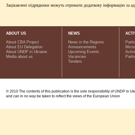
Зацікавлені підрядники можуть отримати додаткову інформацію за ад
ABOUT US
NEWS
ACTI
About CBA Project
News in the Regions
Parti
About EU Delegation
Announcements
Micro
About UNDP in Ukraine
Upcoming Events
Activ
Media about us
Vacancies
Partn
Tenders
© 2010 The contents of this publication is the sole responsibility of UNDP in Uk
and can in no way be taken to reflect the views of the European Union