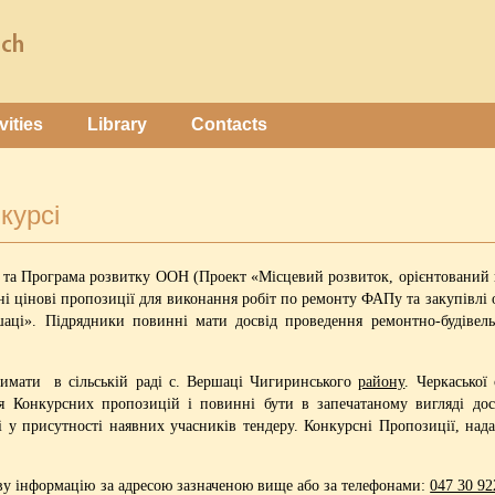
vities
Library
Contacts
курсі
 та Програма розвитку ООН (Проект «Місцевий розвиток, орієнтований
ні цінові пропозиції для виконання робіт по ремонту ФАПу та закупівлі 
і». Підрядники повинні мати досвід проведення ремонтно-будівельн
имати в сільській раді с. Вершаці Чигиринського
району
. Черкасько
тя Конкурсних пропозицій і повинні бути в запечатаному вигляді до
ті у присутності наявних учасників тендеру. Конкурсні Пропозиції, над
ву інформацію за адресою зазначеною вище або за телефонами:
047 30 92