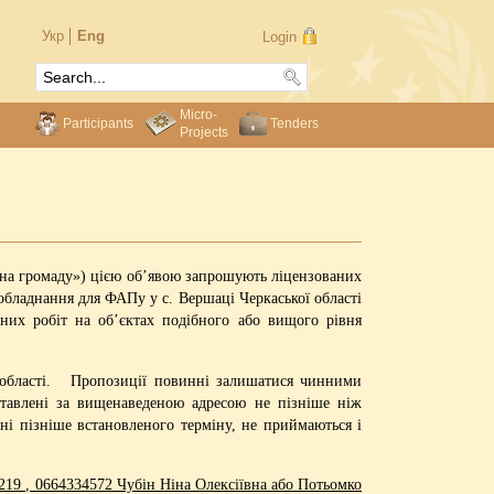
Укр
Eng
Login
Micro-
Participants
Tenders
Projects
 на громаду») цією об’явою запрошують ліцензованих
обладнання для ФАПу у с. Вершаці Черкаської області
их робіт на об’єктах подібного або вищого рівня
ї області. Пропозиції повинні залишатися чинними
ставлені за вищенаведеною адресою не пізніше ніж
ані пізніше встановленого терміну, не приймаються і
219 , 0664334572 Чубін Ніна Олексіївна або Потьомко