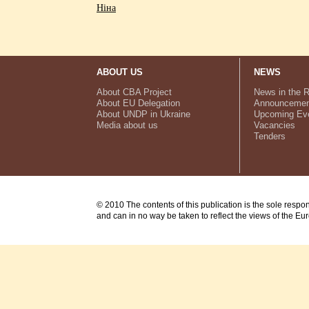
Ніна
ABOUT US
NEWS
About CBA Project
News in the 
About EU Delegation
Announcemen
About UNDP in Ukraine
Upcoming Ev
Media about us
Vacancies
Tenders
© 2010 The contents of this publication is the sole respo
and can in no way be taken to reflect the views of the E