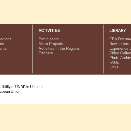
ACTIVITIES
LIBRARY
Regions
Participants
CBA Docume
ts
Micro-Projects
Newsletters
ents
Activities in the Regions
Experience 
Partners
Video Galler
Photo Archi
FAQs
Links
nsibility of UNDP in Ukraine
uropean Union