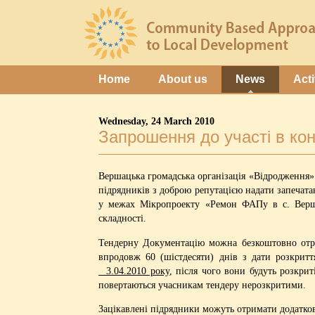
Home
About us
News
Acti
Wednesday, 24 March 2010
Запрошення до участі в кон
Вершацька громадська організація «Відродження»
підрядників з доброю репутацією надати запечата
у межах Мікропроекту «Ремон ФАПу в с. Вершац
складності.
Тендерну Документацію можна безкоштовно отр
впродовж 60 (шістдесяти) днів з дати розкрит
3.04.2010 року
, після чого вони будуть розкри
повертаються учасникам тендеру нерозкритими.
Зацікавлені підрядники можуть отримати додатко