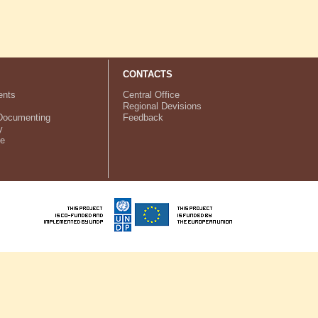
CONTACTS
nts
Central Office
Regional Devisions
Documenting
Feedback
y
ve