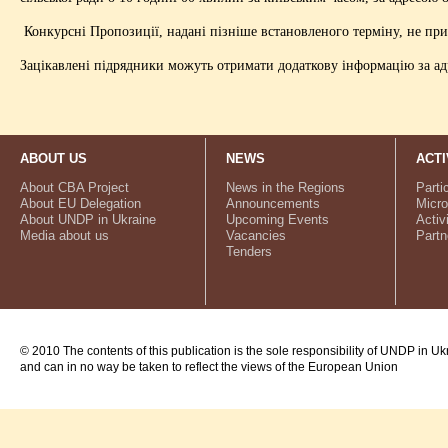
Конкурсні Пропозиції, надані пізніше встановленого терміну, не пр
Зацікавлені підрядники можуть отримати додаткову інформацію за ад
ABOUT US
NEWS
ACTI
About CBA Project
News in the Regions
Parti
About EU Delegation
Announcements
Micro
About UNDP in Ukraine
Upcoming Events
Activ
Media about us
Vacancies
Partn
Tenders
© 2010 The contents of this publication is the sole responsibility of UNDP in Uk
and can in no way be taken to reflect the views of the European Union