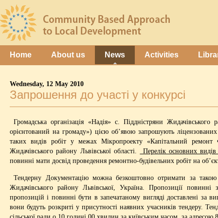
Home
About us
News
Activities
Libra
Wednesday, 12 May 2010
Запрошення до участі у конкурсі
Громадська організація «Надія» с. Піддністряни Жидачівського 
орієнтований на громаду») цією об’явою запрошують ліцензованих 
таких видів робіт у межах Мікропроекту «Капітальний ремонт 
Жидачівського району Львівської області.
Перелік основних видів р
повинні мати досвід проведення ремонтно-будівельних робіт на об’єк
Тендерну Документацію можна безкоштовно отримати за такою ад
Жидачівського району Львівської, Україна. Пропозиції повинні
пропозицій і повинні бути в запечатаному вигляді доставлені за в
вони будуть розкриті у присутності наявних учасників тендеру. Тен
сільської ради о 10 годині 00 хвилин за київським часом, за адресою 