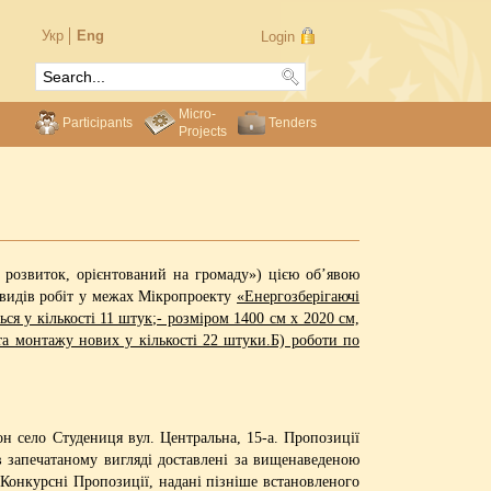
Укр
Eng
Login
Micro-
Participants
Tenders
Projects
розвиток, орієнтований на громаду») цією об’явою
 видів робіт у межах Мікропроекту
«Енергозберігаючі
ся у кількості 11 штук;- розміром 1400 см х 2020 см,
 та монтажу нових у кількості 22 штуки.Б) роботи по
 село Студениця вул. Центральна, 15-а. Пропозиції
 запечатаному вигляді доставлені за вищенаведеною
. Конкурсні Пропозиції, надані пізніше встановленого