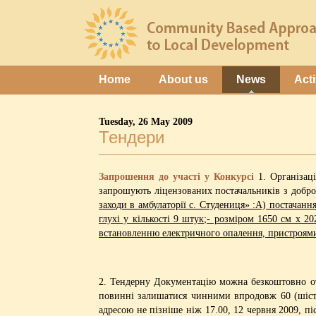
Home
About us
News
Acti
Tuesday, 26 May 2009
Тендери
Запрошення до участі у Конкурсі
1. Організац
запрошують ліцензованих постачальників з добро
заходи в амбулаторії с. Студениця» :А) постачанн
глухі у кількості 9 штук;- розміром 1650 см х 2
встановленню електричного опалення, пристроя
2. Тендерну Документацію можна безкоштовно от
повинні залишатися чинними впродовж 60 (шістд
адресою не пізніше ніж 17.00, 12 червня 2009, пі