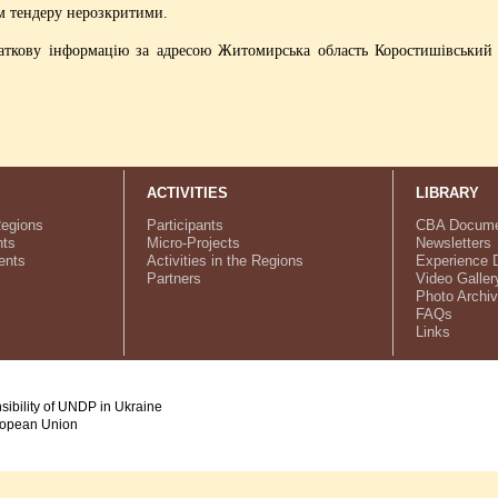
ам тендеру нерозкритими.
аткову інформацію за адресою Житомирська область Коростишівський 
ACTIVITIES
LIBRARY
Regions
Participants
CBA Docume
ts
Micro-Projects
Newsletters
ents
Activities in the Regions
Experience 
Partners
Video Galler
Photo Archi
FAQs
Links
nsibility of UNDP in Ukraine
uropean Union