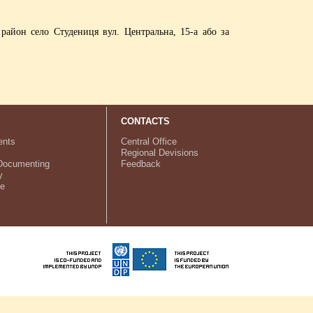
район село Студениця вул. Центральна, 15-а або за
CONTACTS
nts
Central Office
Regional Devisions
Documenting
Feedback
y
ve