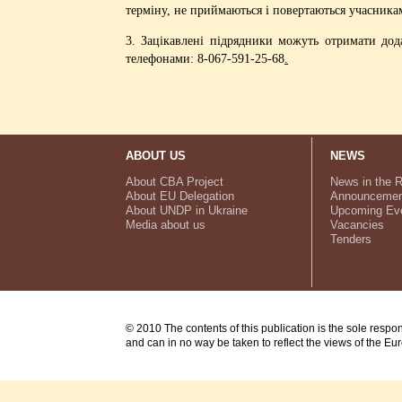
терміну, не приймаються і повертаються учасник
3. Зацікавлені підрядники можуть отримати дод
телефонами: 8-067-591-25-68
.
ABOUT US
NEWS
About CBA Project
News in the 
About EU Delegation
Announcemen
About UNDP in Ukraine
Upcoming Ev
Media about us
Vacancies
Tenders
© 2010 The contents of this publication is the sole respo
and can in no way be taken to reflect the views of the E