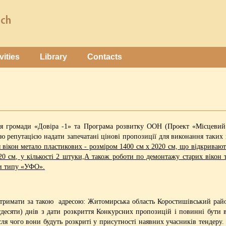
vities
Library
Contacts
ія громади «Довіра -1» та Програма розвитку ООН (Проект «Місцевий 
ю репутацією надати запечатані цінові пропозиції для виконання таких
я вікон метало пластикових - розміром 1400 см х 2020 см, що відкривають
020 см, у кількості 2 штуки,А також роботи по демонтажу старих вікон
ми типу «УФО».
римати за такою адресою: Житомирська область Коростишівський район
есяти) днів з дати розкриття Конкурсних пропозицій і повинні бути в
сля чого вони будуть розкриті у присутності наявних учасників тендеру