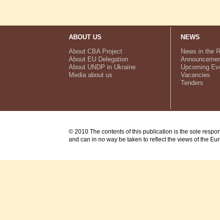
ABOUT US
NEWS
About CBA Project
News in the 
About EU Delegation
Announcemen
About UNDP in Ukraine
Upcoming Ev
Media about us
Vacancies
Tenders
© 2010 The contents of this publication is the sole respo
and can in no way be taken to reflect the views of the E