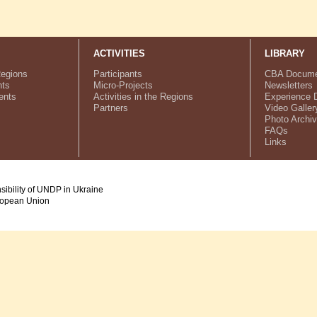
ACTIVITIES
LIBRARY
Regions
Participants
CBA Docume
ts
Micro-Projects
Newsletters
ents
Activities in the Regions
Experience 
Partners
Video Galler
Photo Archi
FAQs
Links
nsibility of UNDP in Ukraine
uropean Union