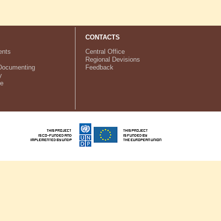
CONTACTS
nts
Central Office
Regional Devisions
Documenting
Feedback
y
ve