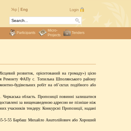
Укр
Eng
Login
Micro-
Participants
Tenders
Projects
ісцевий розвиток, орієнтований на громаду») цією
ння Ремонту ФАПу с. Топильна Шполянського району
онтно-будівельних робіт на об’єктах подібного або
 Черкаська область. Пропозиції повинні залишатися
доставлені за вищенаведеною адресою не пізніше ніж
явних учасників тендеру. Конкурсні Пропозиції, надані
1 45-5-55 Барбаш Михайло Анатолійович або Хороший