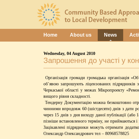
Home
About us
News
Acti
Wednesday, 04 August 2010
Запрошення до участі у кон
Організація громади громадька організація «О
об’явою запрошують ліцензованих підрядників 
Черкаської області у межах Мікропроекту «Ремо
вищого рівня складності.
Тендерну Документацію можна безкоштовно отрим
чинними впродовж 60 (шістдесяти) днів з дати р
через 15 днів з дня виходу даної публікації (або
пізніше встановленого терміну, не приймаються і
Зацікавлені підрядники можуть отримати додатк
Олександр Олександрович тел – 80968578825