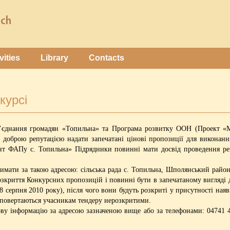
vities
Library
Contacts
курсі
б’єднання громадян «Топильна» та Програма розвитку ООН (Проект «М
з доброю репутацією надати запечатані цінові пропозиції для викона
нт ФАПу с. Топильна» Підрядники повинні мати досвід проведення рем
ати за такою адресою: сільська рада с. Топильна, Шполянський район.
озкриття Конкурсних пропозицій і повинні бути в запечатаному вигляді 
 18 серпня 2010 року), після чого вони будуть розкриті у присутності на
 повертаються учасникам тендеру нерозкритими.
ову інформацію за адресою зазначеною вище або за телефонами: 0474