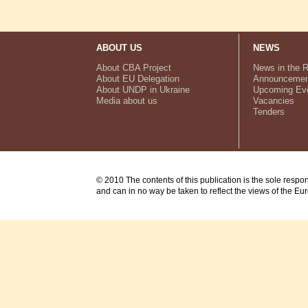
ABOUT US
NEWS
About CBA Project
News in the 
About EU Delegation
Announcemen
About UNDP in Ukraine
Upcoming Ev
Media about us
Vacancies
Tenders
© 2010 The contents of this publication is the sole respo
and can in no way be taken to reflect the views of the E