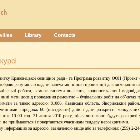
vities
Library
Contacts
курсі
звитку Краковецької селищної ради» та Програма розвитку ООН (Проект 
доброю репутацією надати запечатані цінові пропозиції для виконання т
івельні роботи, ремонт системи опалення, водопостачання і водовідв
инні мати досвід проведення ремонтно – будівельних робіт на об’єктах п
ати за такою адресою: 81086, Львівська область, Яворівський район, 
чинними впродовж 60 (шістдесяти) днів з дати розкриття конкурсних
 ніж 10-00 год. 21 липня 2010 року, після чого вони будуть розкриті 
у, не приймаються і повертаються учасникам тендеру нерозкритими.
 інформацію за адресою, зазначеною вище або за телефоном: (259) 2-24-5