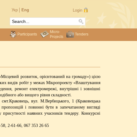
Укр
Eng
Login
Micro-
Participants
Tenders
Projects
«Місцевий розвиток, орієнтований на громаду») цією
аких видів робіт у межах Мікропроекту «Влаштування
едення, ремонт електромережі, внутрішні і зовнішні
одібного або вищого рівня складності.
смт.Краковець, вул. М.Вербицького, 1 (Краковецька
 пропозицій і повинні бути в запечатаному вигляді
у присутності наявних учасників тендеру. Конкурсні
8, 2-61-66, 067 353 26 65