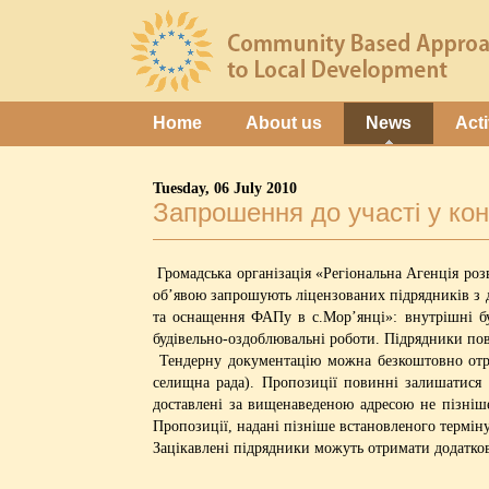
Home
About us
News
Acti
Tuesday, 06 July 2010
Запрошення до участі у кон
Громадська організація «Регіональна Агенція ро
об’явою запрошують ліцензованих підрядників з 
та оснащення ФАПу в с.Мор’янці»: внутрішні буд
будівельно-оздоблювальні роботи. Підрядники пов
Тендерну документацію можна безкоштовно отрим
селищна рада). Пропозиції повинні залишатися 
доставлені за вищенаведеною адресою не пізніше
Пропозиції, надані пізніше встановленого термін
Зацікавлені підрядники можуть отримати додаткову