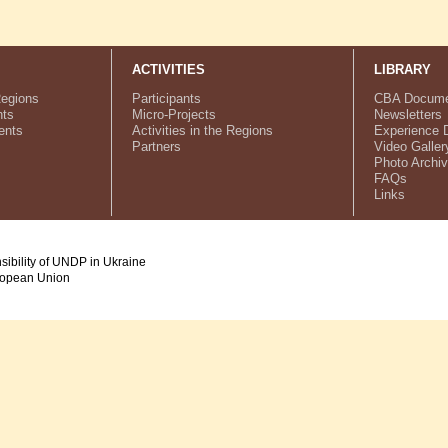
ACTIVITIES
LIBRARY
Regions
Participants
CBA Docume
ts
Micro-Projects
Newsletters
ents
Activities in the Regions
Experience 
Partners
Video Galler
Photo Archi
FAQs
Links
nsibility of UNDP in Ukraine
uropean Union