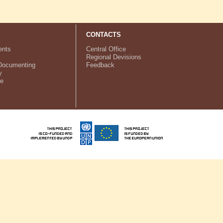
CONTACTS
nts
Central Office
Regional Devisions
Documenting
Feedback
y
ve