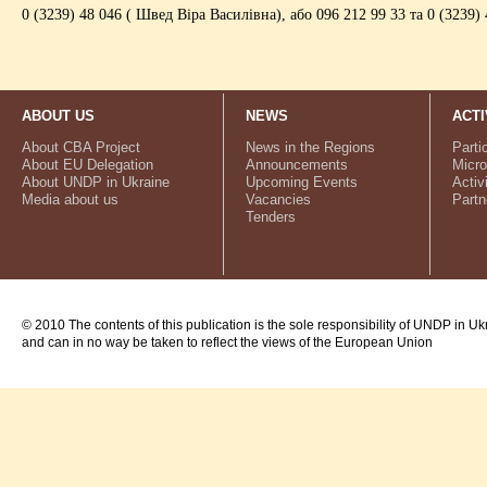
0 (3239) 48 046 ( Швед Віра Василівна), або 096 212 99 33 та 0 (3239
ABOUT US
NEWS
ACTI
About CBA Project
News in the Regions
Parti
About EU Delegation
Announcements
Micro
About UNDP in Ukraine
Upcoming Events
Activ
Media about us
Vacancies
Partn
Tenders
© 2010 The contents of this publication is the sole responsibility of UNDP in Uk
and can in no way be taken to reflect the views of the European Union