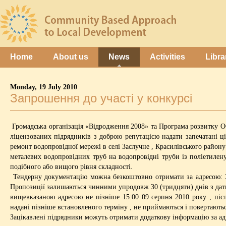
Home
About us
News
Activities
Libra
Monday, 19 July 2010
Запрошення до участі у конкурсі
Громадська організація «Відродження 2008» та Програма розвитку 
ліцензованих підрядників з доброю репутацією надати запечатані ц
ремонт водопровідної мережі в селі Заслучне , Красилівського район
металевих водопровідних труб на водопровідні труби із поліетилен
подібного або вищого рівня складності.
Тендерну документацію можна безкоштовно отримати за адресою: 31
Пропозиції залишаються чинними упродовж 30 (тридцяти) днів з дати
вищевказаною адресою не пізніше 15:00 09 серпня 2010 року , післ
надані пізніше встановленого терміну , не приймаються і повертают
Зацікавлені підрядники можуть отримати додаткову інформацію за адр