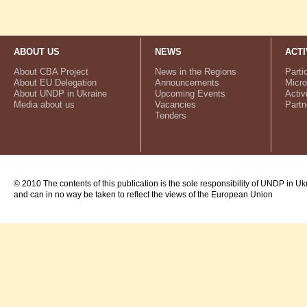
ABOUT US
NEWS
ACTI
About CBA Project
News in the Regions
Parti
About EU Delegation
Announcements
Micro
About UNDP in Ukraine
Upcoming Events
Activ
Media about us
Vacancies
Partn
Tenders
© 2010 The contents of this publication is the sole responsibility of UNDP in Uk
and can in no way be taken to reflect the views of the European Union