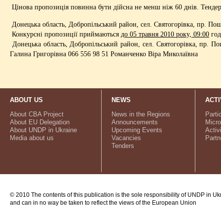
Цінова пропозиція повинна бути дійсна не менш ніж 60 днів. Тенде
Донецька область, Добропільський район, сел. Святогорівка, пр. По
Конкурсні пропозиції приймаються
до 05 травня 2010 року, 09:00
год
Донецька область, Добропільський район, сел. Святогорівка, пр. П
Галина Григорівна 066 556 98 51 Романченко Віра Миколаївна
ABOUT US
NEWS
ACTI
About CBA Project
News in the Regions
Parti
About EU Delegation
Announcements
Micro
About UNDP in Ukraine
Upcoming Events
Activ
Media about us
Vacancies
Partn
Tenders
© 2010 The contents of this publication is the sole responsibility of UNDP in Uk
and can in no way be taken to reflect the views of the European Union