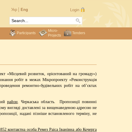
Укр
Eng
Login
Micro-
Participants
Tenders
Projects
ект «Місцевий розвиток, орієнтований на громаду»)
конання робіт в межах Мікропроекту «Реконструкція
проведення ремонтно-будівельних робіт на об’єктах
ький
район
. Черкаська область. Пропозиції повинні
ому вигляді доставлені за вищенаведеною адресою не
опозиції, надані пізніше встановленого терміну, не
1852 контактна особа Ремез Раіса Іванівна або Кочерга