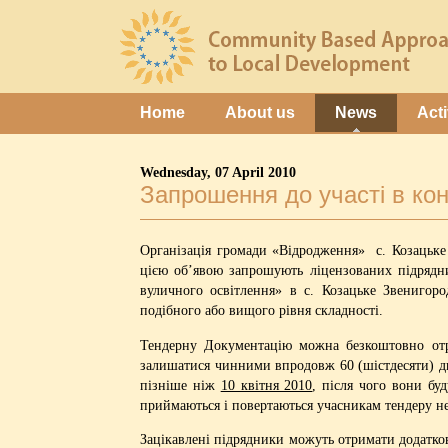
Home
About us
News
Acti
Wednesday, 07 April 2010
Запрошення до участі в кон
Організація громади «Відродження» с. Козацьке
цією об’явою запрошують ліцензованих підрядни
вуличного освітлення» в с. Козацьке Звенигоро
подібного або вищого рівня складності.
Тендерну Документацію можна безкоштовно от
залишатися чинними впродовж 60 (шістдесяти) дн
пізніше ніж
10 квітня 2010
, після чого вони бу
приймаються і повертаються учасникам тендеру н
Зацікавлені підрядники можуть отримати додатко