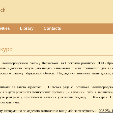
vities
Library
Contacts
курсі
 Звенигородського району Черкаської та Програма розвитку ООН (Про
ків з доброю репутацією надати запечатані цінові пропозиції для ви
дського району Черкаської області. Підрядники повинні мати досвід 
римати за такою адресою: Сільська рада с. Козацьке Звенигородс
ів з дати розкриття Конкурсних пропозицій і повинні бути в запечатан
дуть розкриті у присутності наявних учасників тендеру. Конкурсні Пр
ерозкритими.
ву інформацію за адресою зазначеною вище або за телефонами:
098 254 