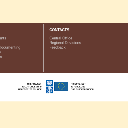
CONTACTS
nts
Central Office
Regional Devisions
Documenting
Feedback
y
ve