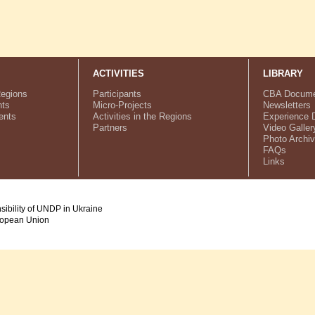
ACTIVITIES
LIBRARY
Regions
Participants
CBA Docume
ts
Micro-Projects
Newsletters
ents
Activities in the Regions
Experience 
Partners
Video Galler
Photo Archi
FAQs
Links
nsibility of UNDP in Ukraine
uropean Union