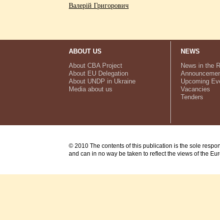
Валерій Григорович
ABOUT US
NEWS
About CBA Project
News in the 
About EU Delegation
Announcemen
About UNDP in Ukraine
Upcoming Ev
Media about us
Vacancies
Tenders
© 2010 The contents of this publication is the sole respo
and can in no way be taken to reflect the views of the E