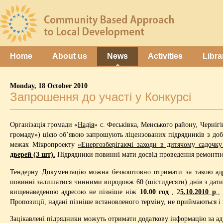
Home
About us
News
Activities
Libra
Monday, 18 October 2010
Запрошення до участі у Конкурсі
Організація громади «
Надія
» с. Феськівка, Менського району, Черні
громаду») цією об’явою запрошують ліцензованих підрядників з добр
межах Мікропроекту
«Енергозберігаючі заходи в дитячому садочку 
дверей (3 шт).
Підрядники повинні мати досвід проведення ремонтно-
Тендерну Документацію можна безкоштовно отримати за такою а
повинні залишатися чинними впродовж 60 (шістидесяти) днів з дати 
вищенаведеною адресою не пізніше ніж
10.00 год
, 2
5.10.2010 р
.
,
Пропозиції, надані пізніше встановленого терміну, не приймаються 
Зацікавлені підрядники можуть отримати додаткову інформацію за ад