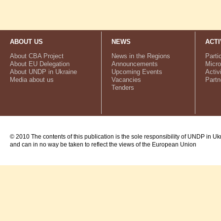
ABOUT US
NEWS
ACTI
About CBA Project
News in the Regions
Parti
About EU Delegation
Announcements
Micro
About UNDP in Ukraine
Upcoming Events
Activ
Media about us
Vacancies
Partn
Tenders
© 2010 The contents of this publication is the sole responsibility of UNDP in Uk
and can in no way be taken to reflect the views of the European Union