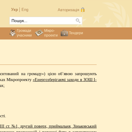
Укр
Eng
Авторизація
Громади
Мікро-
Тендери
учасники
проекти
єнтований на громаду») цією об’явою запрошують
межах Мікропроекту
«Енергозберігаючі заходи в ЗОШ І-
ах;
сті.
ІІ ст. №1, другий поверх, приймальня, Зіньковський
курсних пропозицій і повинні бути в запечатаному