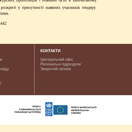
 розкриті у присутності наявних учасників тендеру.
тими.
-442
КОНТАКТИ
ки
Центральний офіс
Регіональні підрозділи
свіду
Зворотній зв'язок
і