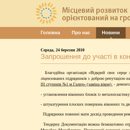
Головна
Про нас
Новини
Середа, 24 березня 2010
Запрошення до участі в кон
Благодійна організація «Відкрий своє серце 
ліцензованих підрядників з доброю репутацією на
ІІІ ступенів №1 м.Галич» (заміна вікон):
- демонта
- установлення віконних блоків із металопластику 
- штукатурення плоских поверхонь віконних та дв
Підрядники повинні мати досвід проведення ремон
Тендерну Документацію можна безкоштовно отр
Михайло Михайлович
. Пропозиції повинні зал