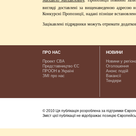
вигляді доставлені за вищенаведеною адресою н
Конкурсні Пропозиції, надані пізніше встановлен
Зацікавлені підрядники можуть отримати додатков
ПРО НАС
НОВИНИ
Проект CBA
Новини у регіон
Представництво ЄС
Оголошення
ПРООН в Україні
Анонс подій
ЗМІ про нас
Вакансії
Тендери
© 2010 Ця публікація розроблена за підтримки Європ
Зміст цієї публікації не відображає позицію Європейс