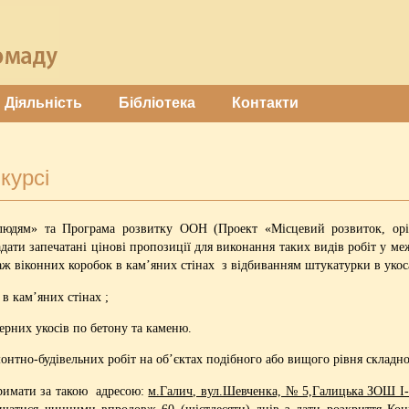
Діяльність
Бібліотека
Контакти
курсі
людям» та Програма розвитку ООН (Проект «Місцевий розвиток, орі
дати запечатані цінові пропозиції для виконання таких видів робіт у 
ж віконних коробок в кам’яних стінах з відбиванням штукатурки в укос
в кам’яних стінах ;
ерних укосів по бетону та каменю.
тно-будівельних робіт на об’єктах подібного або вищого рівня складно
имати за такою адресою:
м.Галич, вул.Шевченка, № 5,Галицька ЗОШ І-І
ишатися чинними впродовж 60 (шістдесяти) днів з дати розкриття Кон