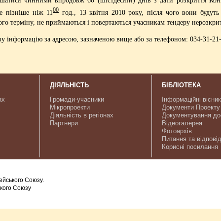
00
е пізніше ніж 11
год., 13 квітня 2010 року, після чого вони будуть
ого терміну, не приймаються і повертаються учасникам тендеру нерозкри
у інформацію за адресою, зазначеною вище або за телефоном: 034-31-21
ДІЯЛЬНІСТЬ
БІБЛІОТЕКА
ах
Громади-учасники
Інформаційні вісни
Мікропроекти
Документи Проекту
Діяльність в регіонах
Документування до
Партнери
Відеогалерея
Фотоархів
Питання та відповід
Корисні посилання
ейського Союзу.
ького Союзу